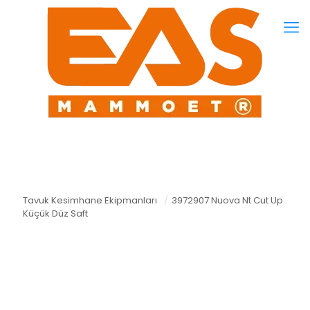
Tavuk Kesimhane Ekipmanları
/
3972907 Nuova Nt Cut Up
Küçük Düz Saft