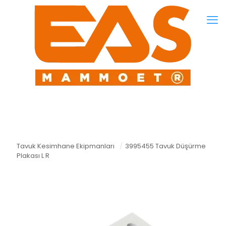
Tavuk Kesimhane Ekipmanları
/
3995455 Tavuk Düşürme
Plakası L R