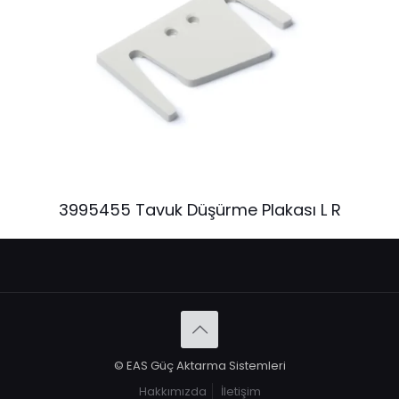
3995455 Tavuk Düşürme Plakası L R
© EAS Güç Aktarma Sistemleri
Hakkımızda
İletişim